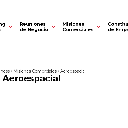
ng
Reuniones
Misiones
Constit
s
de Negocio
Comerciales
de Emp
iness
/
Misiones Comerciales
/ Aeroespacial
Aeroespacial