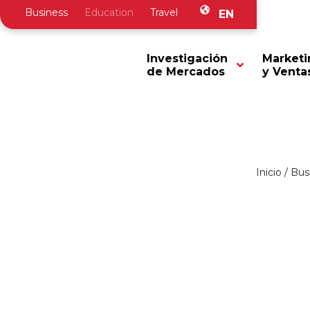
Business
Education
Travel
EN
Investigación
Marketi
de Mercados
y Venta
Inicio
/
Bus