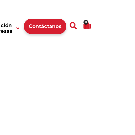
0
ución
Contáctanos
resas