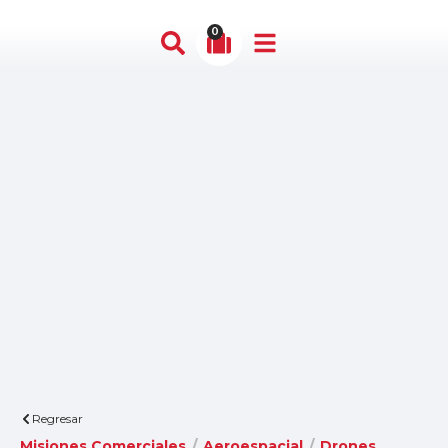
0
Regresar
Misiones Comerciales
/
Aeroespacial
/
Drones