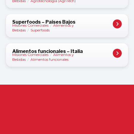
Bebidas
/
Agrotecnología (AgriTech)
Superfoods – Países Bajos
Misiones Comerciales
/
Alimentos y
Bebidas
/
Superfoods
Alimentos funcionales – Italia
Misiones Comerciales
/
Alimentos y
Bebidas
/
Alimentos funcionales