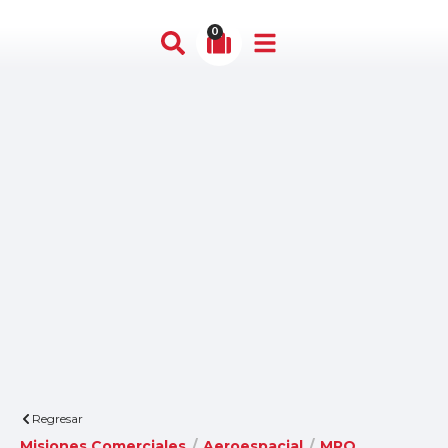
0
Regresar
Misiones Comerciales
/
Aeroespacial
/
MRO