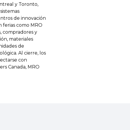
treal y Toronto,
 sistemas
centros de innovación
en ferias como MRO
s, compradores y
ión, materiales
unidades de
gica. Al cierre, los
nectarse con
liers Canada, MRO