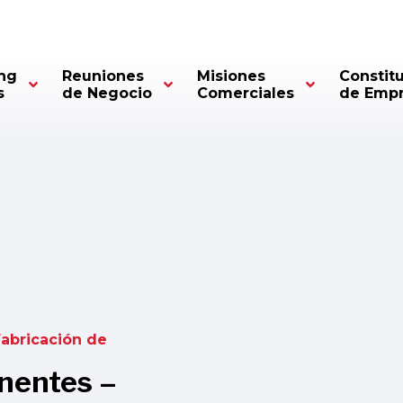
ng
Reuniones
Misiones
Constit
s
de Negocio
Comerciales
de Emp
Fabricación de
nentes –