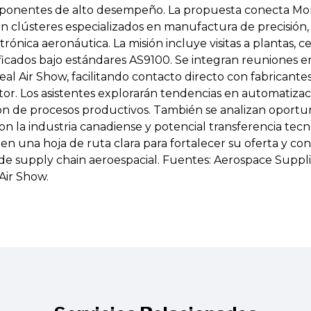
onentes de alto desempeño. La propuesta conecta Mon
 clústeres especializados en manufactura de precisión,
trónica aeronáutica. La misión incluye visitas a plantas, 
ficados bajo estándares AS9100. Se integran reuniones 
eal Air Show, facilitando contacto directo con fabricante
tor. Los asistentes explorarán tendencias en automatizac
ación de procesos productivos. También se analizan oport
la industria canadiense y potencial transferencia tecnoló
en una hoja de ruta clara para fortalecer su oferta y co
de supply chain aeroespacial. Fuentes: Aerospace Supp
Air Show.