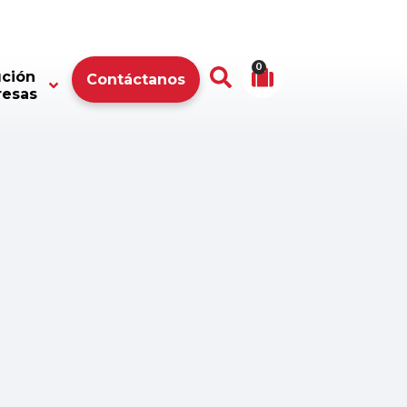
0
ución
Contáctanos
resas