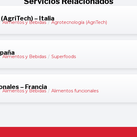
Servicios Relacionados
AgriTech) – Italia
/
Alimentos y Bebidas
/
Agrotecnología (AgriTech)
spaña
/
Alimentos y Bebidas
/
Superfoods
onales – Francia
/
Alimentos y Bebidas
/
Alimentos funcionales