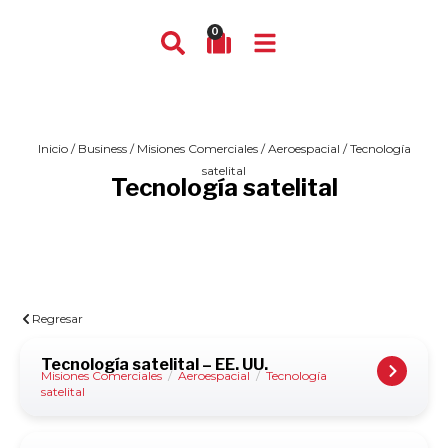
0
Inicio
/
Business
/
Misiones Comerciales
/
Aeroespacial
/ Tecnología
satelital
Tecnología satelital
Regresar
Tecnología satelital – EE. UU.
Misiones Comerciales
/
Aeroespacial
/
Tecnología
satelital