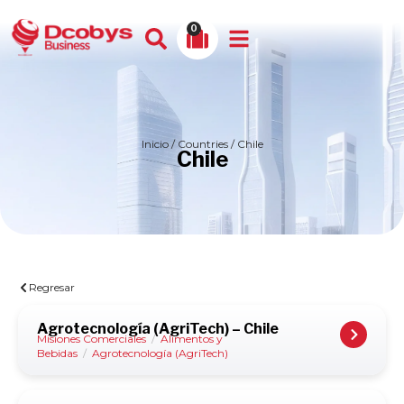
0
Inicio
/ Countries / Chile
Chile
Regresar
Agrotecnología (AgriTech) – Chile
Misiones Comerciales
/
Alimentos y
Bebidas
/
Agrotecnología (AgriTech)