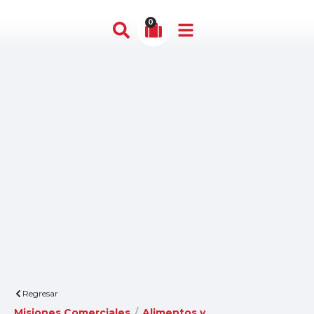
0
Regresar
Misiones Comerciales
/
Alimentos y