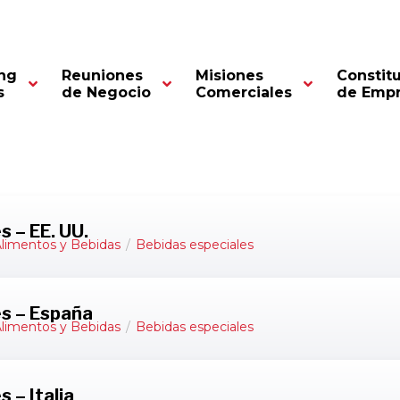
idas
/ Bebidas especiales
ng
Reuniones
Misiones
Constit
s
de Negocio
Comerciales
de Emp
s – EE. UU.
limentos y Bebidas
/
Bebidas especiales
es – España
limentos y Bebidas
/
Bebidas especiales
 – Italia