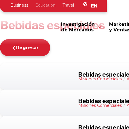
Business
Education
Travel
EN
Inicio
/
Business
/
Misiones Comerciales
/
Alimentos y Beb
Bebidas especiales
Investigación
Marketi
de Mercados
y Venta
Regresar
Bebidas especiale
Misiones Comerciales
/
A
Bebidas especial
Misiones Comerciales
/
A
Bebidas especiales