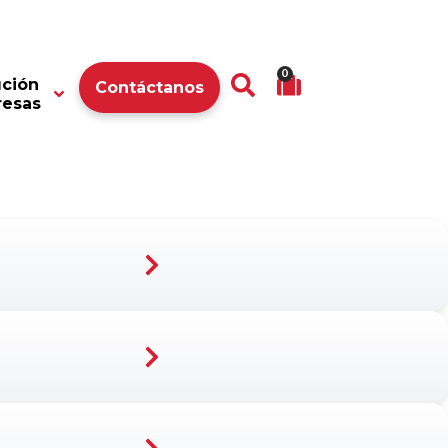
0
ución
Contáctanos
resas