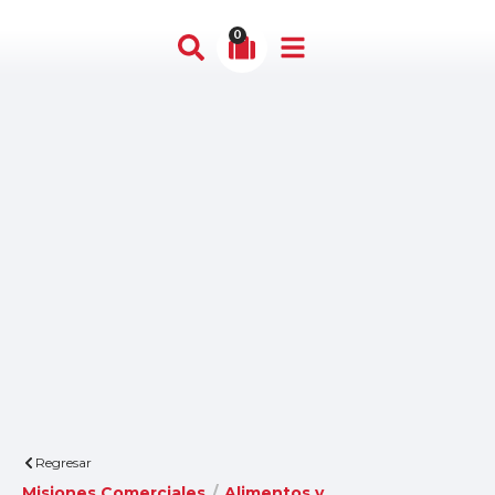
0
Regresar
Misiones Comerciales
/
Alimentos y