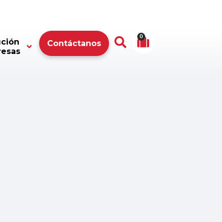
0
ución
Contáctanos
resas