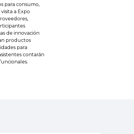
tos para consumo,
 visita a Expo
proveedores,
rticipantes
as de innovación
an productos
nidades para
 asistentes contarán
funcionales.