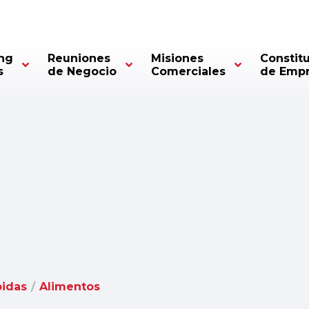
ng
Reuniones
Misiones
Constit
s
de Negocio
Comerciales
de Emp
bidas
/
Alimentos