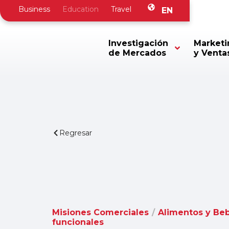
Business
Education
Travel
EN
Investigación
Marketi
de Mercados
y Venta
Regresar
Misiones Comerciales
/
Alimentos y Be
funcionales