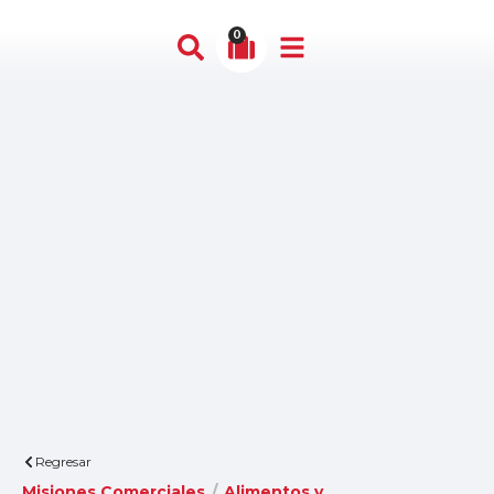
0
Regresar
Misiones Comerciales
/
Alimentos y