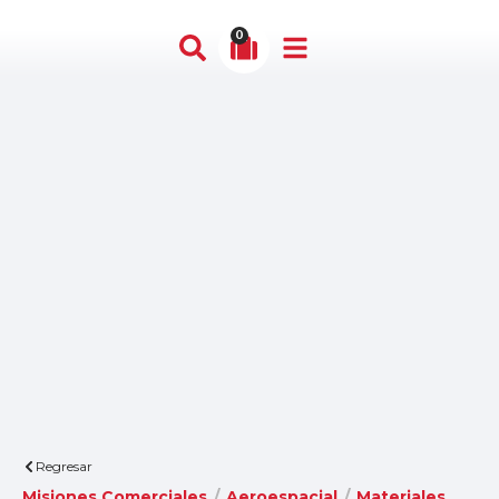
0
Regresar
Misiones Comerciales
/
Aeroespacial
/
Materiales