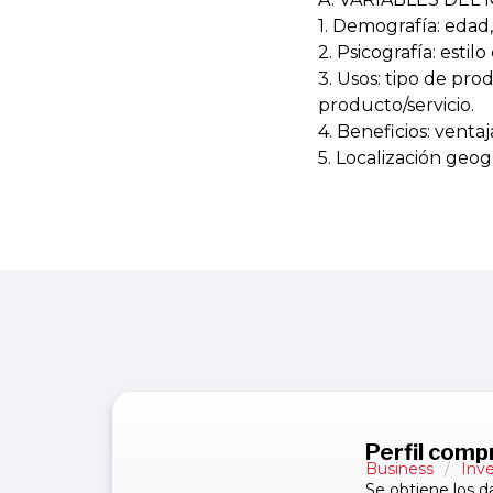
1. Demografía: edad
2. Psicografía: estil
3. Usos: tipo de pro
producto/servicio.
4. Beneficios: vent
5. Localización geog
Perfil comp
Business
/
Inv
Se obtiene los d