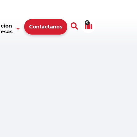
0
ución
Contáctanos
resas