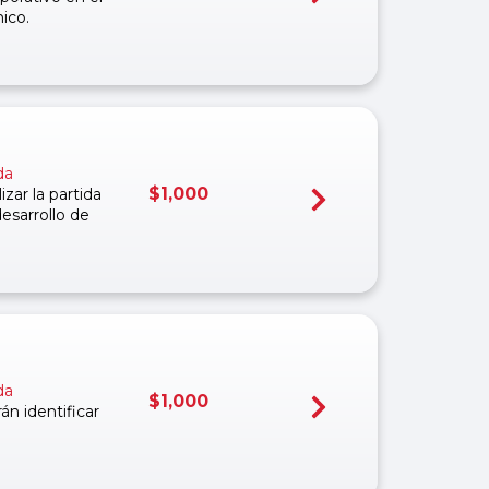
ico.
da
$
1,000
zar la partida
desarrollo de
da
$
1,000
án identificar