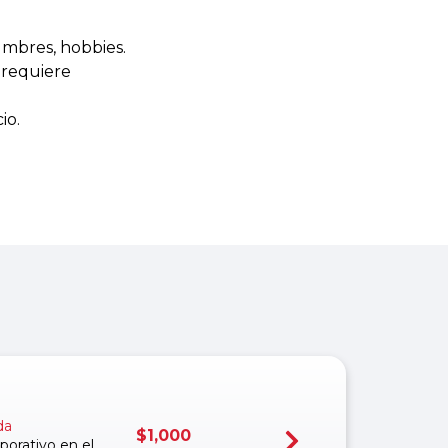
tumbres, hobbies.
e requiere
io.
da
$
1,000
porativo en el