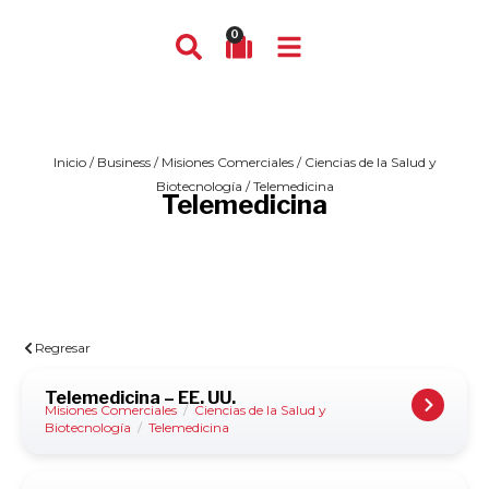
0
Inicio
/
Business
/
Misiones Comerciales
/
Ciencias de la Salud y
Biotecnología
/ Telemedicina
Telemedicina
Regresar
Telemedicina – EE. UU.
Misiones Comerciales
/
Ciencias de la Salud y
Biotecnología
/
Telemedicina