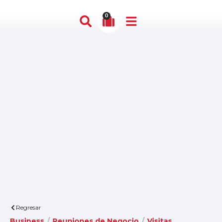
0
Regresar
Business
/
Reuniones de Negocio
/
Visitas