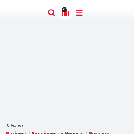
0
Regresar
Business
/
Reuniones de Negocio
/
Business