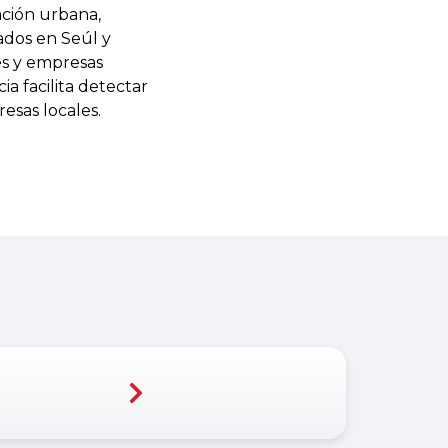
ación urbana,
zados en Seúl y
es y empresas
a facilita detectar
esas locales.