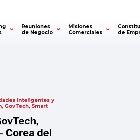
ng
Reuniones
Misiones
Constit
s
de Negocio
Comerciales
de Emp
dades Inteligentes y
ch, GovTech, Smart
GovTech,
– Corea del