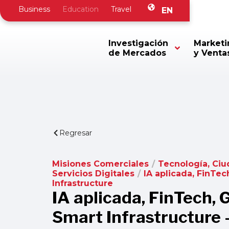
Business
Education
Travel
EN
Investigación
Marketi
de Mercados
y Venta
Regresar
Misiones Comerciales
/
Tecnología, Ciu
Servicios Digitales
/
IA aplicada, FinTe
Infrastructure
IA aplicada, FinTech, 
Smart Infrastructure 