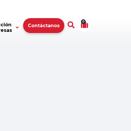
0
ución
Contáctanos
resas