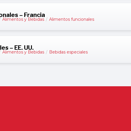
onales – Francia
/
Alimentos y Bebidas
/
Alimentos funcionales
es – EE. UU.
/
Alimentos y Bebidas
/
Bebidas especiales