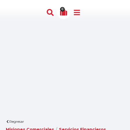
0
Regresar
Misiones Comerciales
/
Servicios Financieros