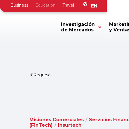
Business
Education
Travel
EN
Investigación
Marketi
de Mercados
y Venta
Regresar
Misiones Comerciales
/
Servicios Finan
(FinTech)
/
Insurtech