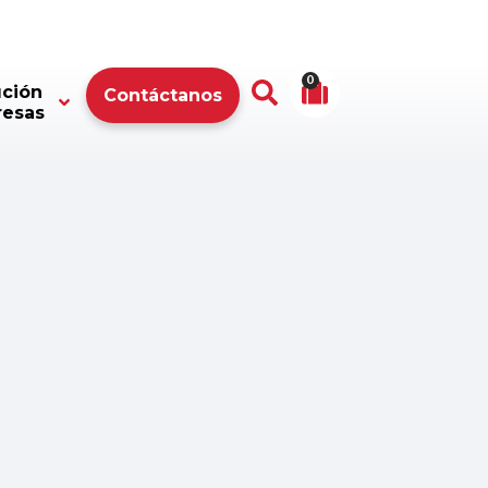
0
ución
Contáctanos
resas