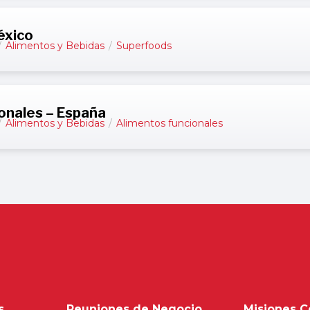
éxico
/
Alimentos y Bebidas
/
Superfoods
onales – España
/
Alimentos y Bebidas
/
Alimentos funcionales
s
Reuniones de Negocio
Misiones C