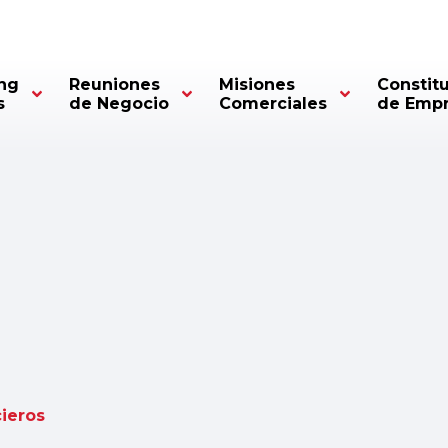
ng
Reuniones
Misiones
Constit
s
de Negocio
Comerciales
de Emp
cieros