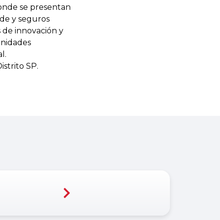
onde se presentan
ude y seguros
 de innovación y
unidades
l.
strito SP.