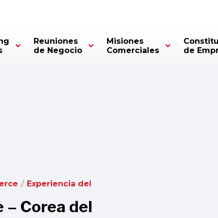
ng
Reuniones
Misiones
Constit
s
de Negocio
Comerciales
de Emp
erce
/
Experiencia del
e – Corea del