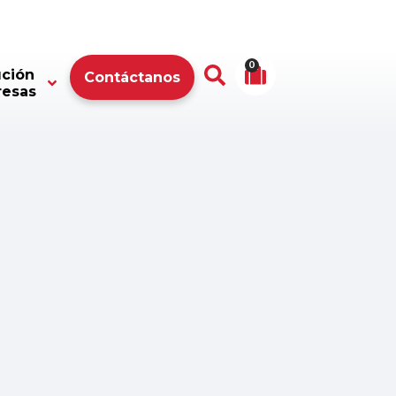
0
ución
Contáctanos
resas