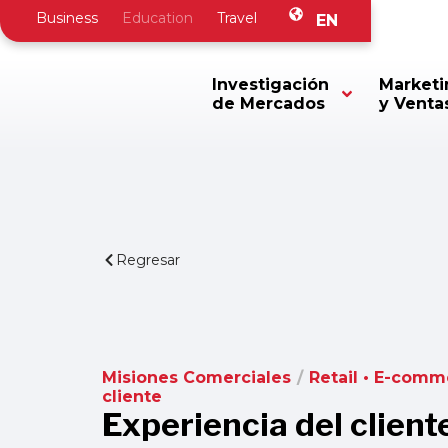
Business
Education
Travel
EN
Investigación
Marketi
de Mercados
y Venta
Regresar
Misiones Comerciales
/
Retail • E-comm
cliente
Experiencia del client