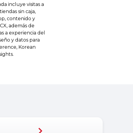
a incluye visitas a
iendas sin caja,
op, contenido y
y CX, además de
s a experiencia del
seño y datos para
ference, Korean
ights.