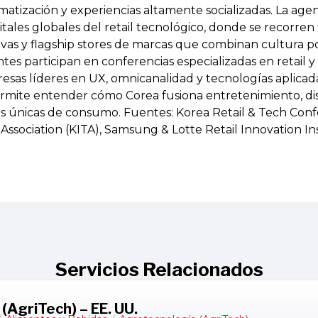
atización y experiencias altamente socializadas. La agend
itales globales del retail tecnológico, donde se recorren t
ivas y flagship stores de marcas que combinan cultura p
ntes participan en conferencias especializadas en retail 
sas líderes en UX, omnicanalidad y tecnologías aplicada
permite entender cómo Corea fusiona entretenimiento, di
s únicas de consumo. Fuentes: Korea Retail & Tech Con
Association (KITA), Samsung & Lotte Retail Innovation Ins
Servicios Relacionados
(AgriTech) – EE. UU.