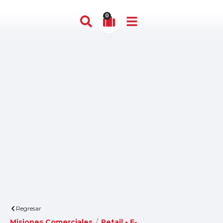
0
Regresar
Misiones Comerciales
/
Retail • E-