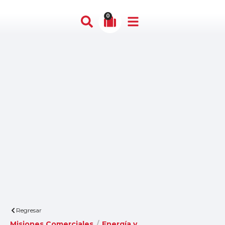
0
Regresar
Misiones Comerciales
/
Energía y