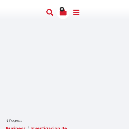
0
Regresar
Business
/
Investigación de