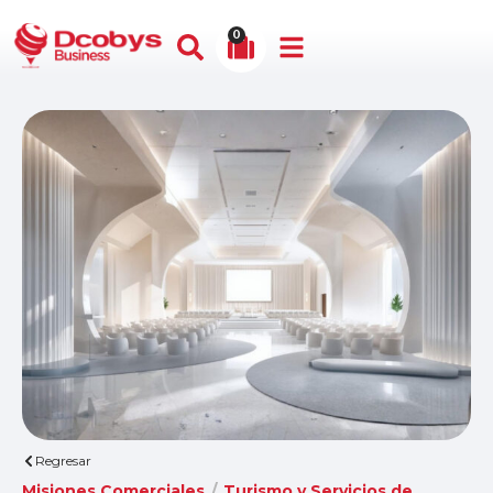
0
Regresar
Misiones Comerciales
/
Turismo y Servicios de