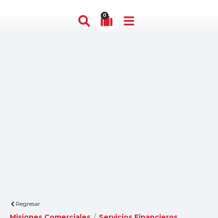
0
Regresar
Misiones Comerciales
/
Servicios Financieros