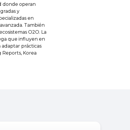
ad donde operan
gradas y
pecializadas en
n avanzada. También
y ecosistemas O2O. La
trega que influyen en
n adaptar prácticas
g Reports, Korea