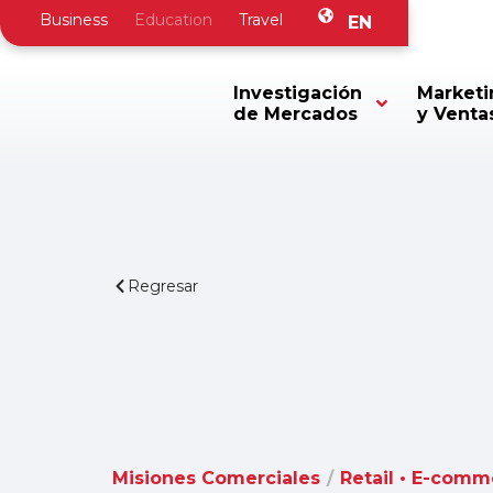
Business
Education
Travel
EN
Investigación
Marketi
de Mercados
y Venta
Regresar
Misiones Comerciales
/
Retail • E-comm