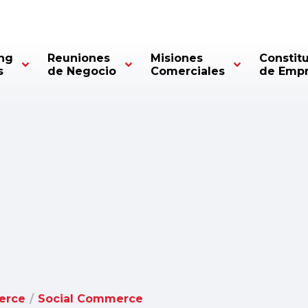
ng
Reuniones
Misiones
Constit
s
de Negocio
Comerciales
de Emp
erce
/
Social Commerce