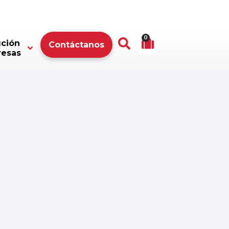
0
ución
Contáctanos
resas