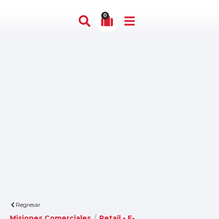
0
Regresar
Misiones Comerciales
/
Retail • E-