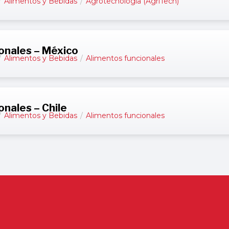
/
Alimentos y Bebidas
/
Agrotecnología (AgriTech)
onales – México
/
Alimentos y Bebidas
/
Alimentos funcionales
onales – Chile
/
Alimentos y Bebidas
/
Alimentos funcionales