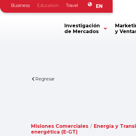
Business
Education
Travel
EN
Investigación
Marketi
de Mercados
y Venta
Regresar
Misiones Comerciales
/
Energía y Trans
energética (E-GT)