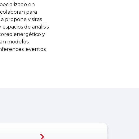
pecializado en
 colaboran para
da propone visitas
espacios de análisis
itoreo energético y
scan modelos
onferences; eventos