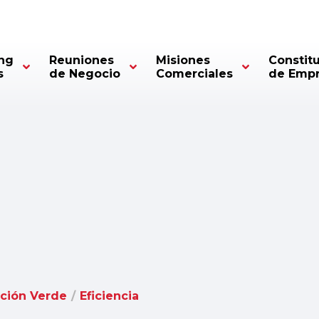
ng
Reuniones
Misiones
Constit
s
de Negocio
Comerciales
de Emp
ición Verde
/
Eficiencia