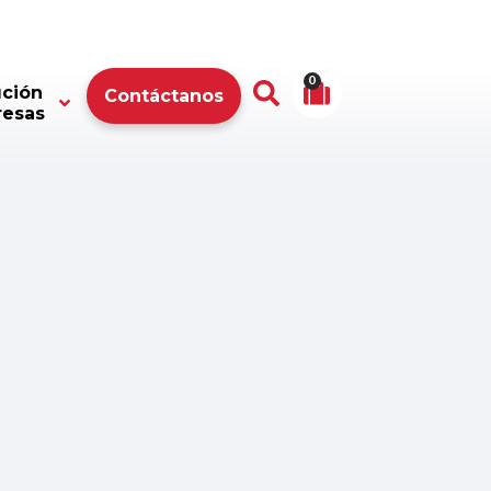
0
ución
Contáctanos
resas