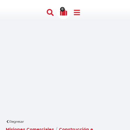
0
Regresar
Misiones Comerciales
/
Construcción e