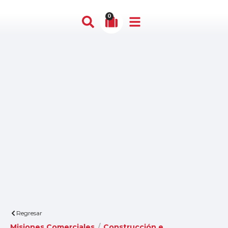
0
Regresar
Misiones Comerciales
/
Construcción e