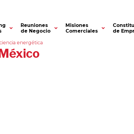
ng
Reuniones
Misiones
Constit
s
de Negocio
Comerciales
de Emp
iciencia energética
 México