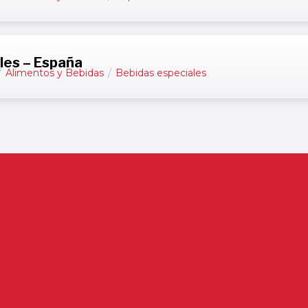
les – España
/
Alimentos y Bebidas
/
Bebidas especiales