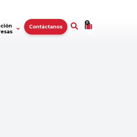
0
ución
Contáctanos
resas