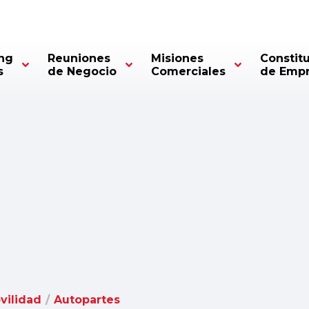
ng
Reuniones
Misiones
Constit
s
de Negocio
Comerciales
de Emp
vilidad
/
Autopartes