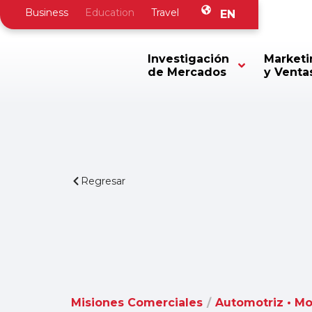
Business
Education
Travel
EN
Investigación
Marketi
de Mercados
y Venta
Regresar
Misiones Comerciales
/
Automotriz • Mo