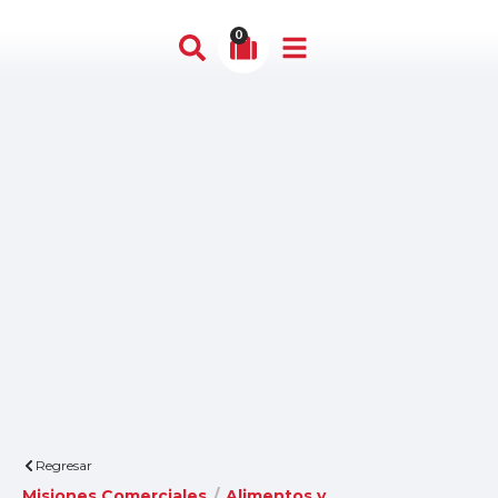
0
Regresar
Misiones Comerciales
/
Alimentos y