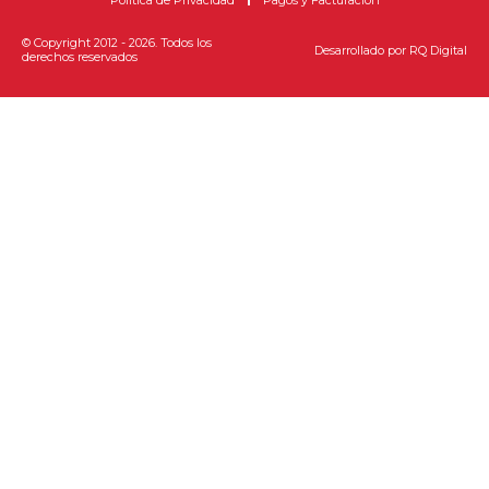
Política de Privacidad
Pagos y Facturación
© Copyright 2012 - 2026. Todos los
Desarrollado por
RQ Digital
derechos reservados