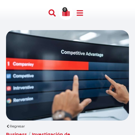
0
Regresar
Business
/
Investigación de