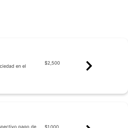
$
2,500
ciedad en el
espectivo pago de
$
1,000